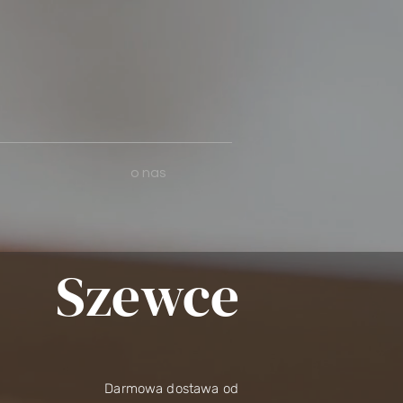
o nas
Szewce
Darmowa dostawa od