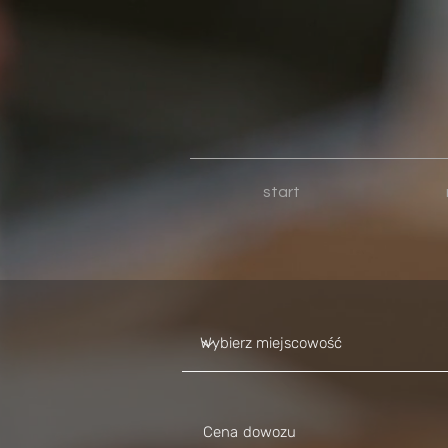
start
Cena dowozu