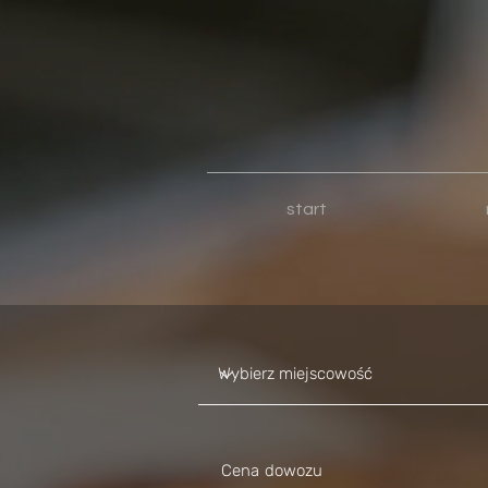
start
Cena dowozu